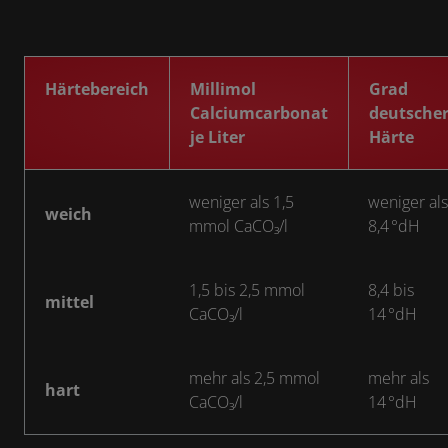
Härtebereich
Millimol
Grad
Calciumcarbonat
deutsche
je Liter
Härte
weniger als 1,5
weniger als
weich
mmol CaCO₃/l
8,4 °dH
1,5 bis 2,5 mmol
8,4 bis
mittel
CaCO₃/l
14 °dH
mehr als 2,5 mmol
mehr als
hart
CaCO₃/l
14 °dH