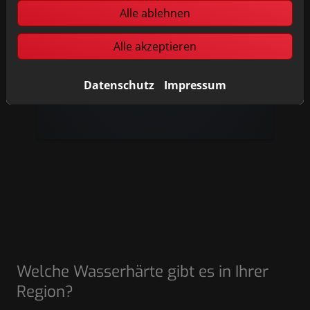
Haar und schöne Haut und beugt
Alle ablehnen
nachweislich Ekzemen vor. Weiches
Wasser ist sanft zu allen Oberflächen,
Alle akzeptieren
wodurch Sie Zeit beim Putzen sparen
und weniger Reinigungs- und
Datenschutz
Impressum
Waschmittel benötigen.
Welche Wasserhärte gibt es in Ihrer
Region?