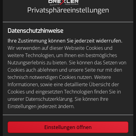
Privatsphäre­einstellungen
Datenschutzhinweise
Ihre Zustimmung können Sie jederzeit widerrufen.
Wir verwenden auf dieser Webseite Cookies und
weitere Technologien, um Ihnen ein bestmögliches
Nutzungserlebnis zu bieten. Sie können das Setzen von
Cookies auch ablehnen und unsere Seite nur mit den
Wasserenthärtungsanlage
technisch notwendigen Cookies nutzen. Weitere
Informationen, sowie eine detaillierte Übersicht der
Eine Wasserenthärtungsanlage lohnt
Cookies und eingesetzten Technologien finden Sie in
sich: Weiches Wasser schützt
unserer Datenschutzerklärung. Sie können Ihre
wasserführende Leitungen und
Einstellungen jederzeit ändern.
Hausgeräte vor Verkalkung und
verlängert deren Lebensdauer.
Außerdem sorgt es für weiße,
Einstellungen öffnen
kuschelweiche Wäsche, geschmeidiges