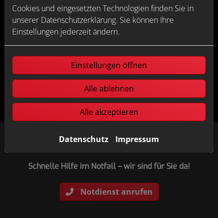
Wasser können Sie auch die Feuerwehr um Hilfe bitten.
Cookies und eingesetzten Technologien finden Sie in
unserer Datenschutzerklärung. Sie können Ihre
Wir sind für Sie da
Einstellungen jederzeit ändern.
Wir bieten für alle unsere Gewerke auch einen
Notdienst an. In vielen Fällen können Sie die Rechnung
für Sofortmaßnahmen nachträglich bei Ihrer
Einstellungen öffnen
Versicherung geltend machen.
Alle ablehnen
Alle akzeptieren
Datenschutz
Impressum
Schnelle Hilfe im Notfall – wir sind für Sie da!
Notdienst anrufen