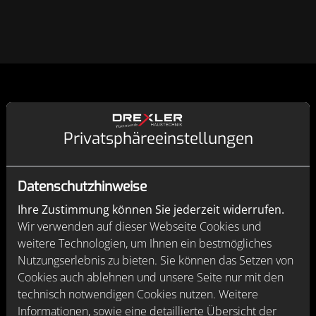
Was tun bei einem Wasseraustritt?
Privatsphäre­einstellungen
Sie bemerken einen Wasseraustritt oder einen
Wasserrohrbruch? Dann ist schnelle Hilfe gefragt. Noch
Datenschutzhinweise
bevor Sie uns anrufen, drehen Sie das Absperrventil für
den entsprechenden Heiz- oder Wasserkreislauf ab.
Ihre Zustimmung können Sie jederzeit widerrufen.
Hilft das nicht, schließen Sie den
Hauptwasserhahn.
Wir verwenden auf dieser Webseite Cookies und
Achtung, diesen müssen Sie
rechtsherum drehen
!
weitere Technologien, um Ihnen ein bestmögliches
Sobald das Wasser nicht mehr fließt, rufen Sie uns an
Nutzungserlebnis zu bieten. Sie können das Setzen von
und wir leisten Soforthilfe. Zudem sollten Sie anfangen,
Cookies auch ablehnen und unsere Seite nur mit den
das Wasser mit Handtüchern aufzusaugen, um
technisch notwendigen Cookies nutzen. Weitere
Wasserschäden zu minimieren. Bei großen Mengen
Informationen, sowie eine detaillierte Übersicht der